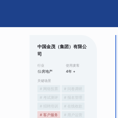
中国金茂（集团）有限公
司
行业
使用麦客
房地产
4
年 +
关键场景
# 网络投票
# 问卷调研
# 考试测评
# 报名管理
# 招聘培训
# 在线收款
# 客户服务
# 用户运营