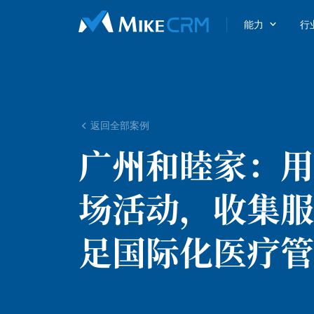

能力
行
返回全部案例

广州和睦家：
用
场活动，收集服
足国际化医疗管