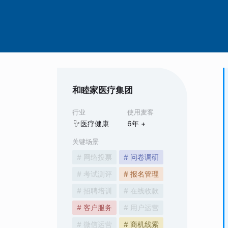
和睦家医疗集团
行业
使用麦客
医疗健康
6
年 +
关键场景
# 网络投票
# 问卷调研
# 考试测评
# 报名管理
# 招聘培训
# 在线收款
# 客户服务
# 用户运营
# 微信运营
# 商机线索